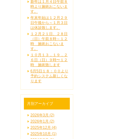
新年は１月４日午前８
時より施術おこないま
す。
年末年始は１２月２９
日午後から～１月３日
は休診致します。
１２月２１日、２８日
（日）午前８時～１２
時 施術おこないま
す。
１０月１３，１９，２
６日（日）９時〜１２
時 施術致します
6月5日１８：００より
予約システム新しくな
ります
月別アーカイブ
2026年3月 (2)
2026年1月 (2)
2025年12月 (4)
2025年10月 (1)