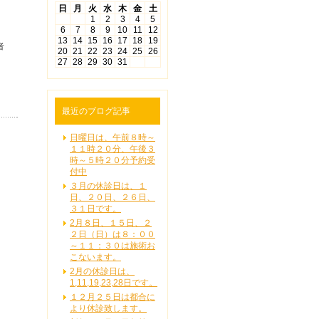
日
月
火
水
木
金
土
1
2
3
4
5
6
7
8
9
10
11
12
13
14
15
16
17
18
19
者
20
21
22
23
24
25
26
27
28
29
30
31
、
最近のブログ記事
日曜日は、午前８時～
１１時２０分、午後３
時～５時２０分予約受
付中
３月の休診日は、１
日、２０日、２６日、
３１日です。
2月８日、１５日、２
２日（日）は８：００
～１１：３０は施術お
こないます。
2月の休診日は、
1,11,19,23,28日です。
１２月２５日は都合に
より休診致します。