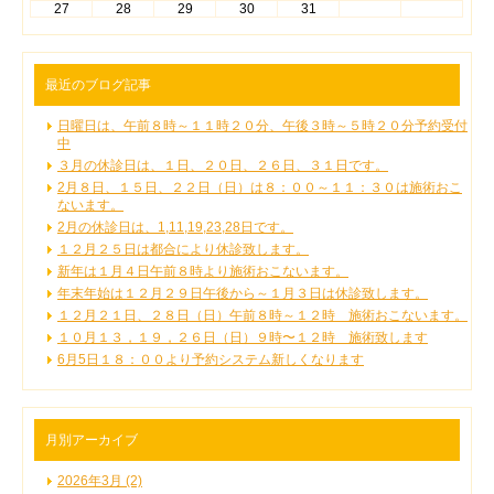
27
28
29
30
31
最近のブログ記事
日曜日は、午前８時～１１時２０分、午後３時～５時２０分予約受付
中
３月の休診日は、１日、２０日、２６日、３１日です。
2月８日、１５日、２２日（日）は８：００～１１：３０は施術おこ
ないます。
2月の休診日は、1,11,19,23,28日です。
１２月２５日は都合により休診致します。
新年は１月４日午前８時より施術おこないます。
年末年始は１２月２９日午後から～１月３日は休診致します。
１２月２１日、２８日（日）午前８時～１２時 施術おこないます。
１０月１３，１９，２６日（日）９時〜１２時 施術致します
6月5日１８：００より予約システム新しくなります
月別アーカイブ
2026年3月 (2)