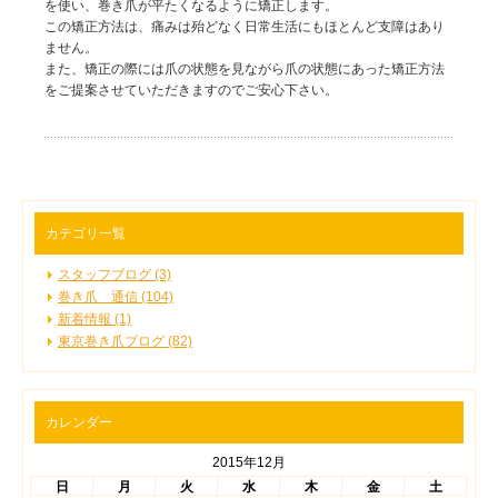
を使い、巻き爪が平たくなるように矯正します。
この矯正方法は、痛みは殆どなく日常生活にもほとんど支障はあり
ません。
また、矯正の際には爪の状態を見ながら爪の状態にあった矯正方法
をご提案させていただきますのでご安心下さい。
カテゴリ一覧
スタッフブログ (3)
巻き爪 通信 (104)
新着情報 (1)
東京巻き爪ブログ (82)
カレンダー
2015年12月
日
月
火
水
木
金
土