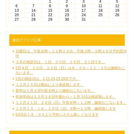
1
2
3
4
5
6
7
8
9
10
11
12
13
14
15
16
17
18
19
20
21
22
23
24
25
26
27
28
29
30
31
最近のブログ記事
日曜日は、午前８時～１１時２０分、午後３時～５時２０分予約受付
中
３月の休診日は、１日、２０日、２６日、３１日です。
2月８日、１５日、２２日（日）は８：００～１１：３０は施術おこ
ないます。
2月の休診日は、1,11,19,23,28日です。
１２月２５日は都合により休診致します。
新年は１月４日午前８時より施術おこないます。
年末年始は１２月２９日午後から～１月３日は休診致します。
１２月２１日、２８日（日）午前８時～１２時 施術おこないます。
１０月１３，１９，２６日（日）９時〜１２時 施術致します
6月5日１８：００より予約システム新しくなります