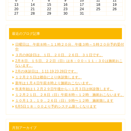
6
7
8
9
10
11
12
13
14
15
16
17
18
19
20
21
22
23
24
25
26
27
28
29
30
31
最近のブログ記事
日曜日は、午前８時～１１時２０分、午後３時～５時２０分予約受付
中
３月の休診日は、１日、２０日、２６日、３１日です。
2月８日、１５日、２２日（日）は８：００～１１：３０は施術おこ
ないます。
2月の休診日は、1,11,19,23,28日です。
１２月２５日は都合により休診致します。
新年は１月４日午前８時より施術おこないます。
年末年始は１２月２９日午後から～１月３日は休診致します。
１２月２１日、２８日（日）午前８時～１２時 施術おこないます。
１０月１３，１９，２６日（日）９時〜１２時 施術致します
6月5日１８：００より予約システム新しくなります
月別アーカイブ