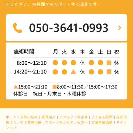
せください。精神面からサポートする施術です。
ホーム
|
当院の紹介
|
院長紹介
|
アクセス
|
料金表
|
よくある質問
|
巻爪治
療について
|
整体治療
|
スポーツをされている方へ
|
交通事故治療
|
サイト
マップ