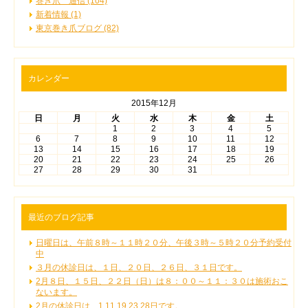
巻き爪 通信 (104)
新着情報 (1)
東京巻き爪ブログ (82)
カレンダー
2015年12月
日
月
火
水
木
金
土
1
2
3
4
5
6
7
8
9
10
11
12
13
14
15
16
17
18
19
20
21
22
23
24
25
26
27
28
29
30
31
最近のブログ記事
日曜日は、午前８時～１１時２０分、午後３時～５時２０分予約受付
中
３月の休診日は、１日、２０日、２６日、３１日です。
2月８日、１５日、２２日（日）は８：００～１１：３０は施術おこ
ないます。
2月の休診日は、1,11,19,23,28日です。